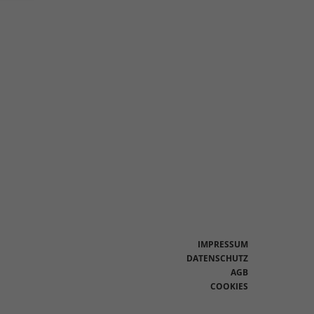
en
n.
Zurück
eie
Statistiken
IMPRESSUM
DATENSCHUTZ
AGB
Marketing
COOKIES