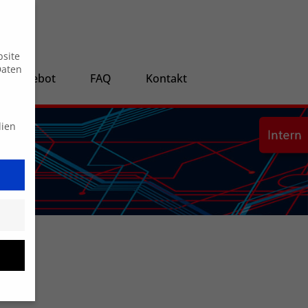
Suche
bsite
Daten
ngsangebot
FAQ
Kontakt
dien