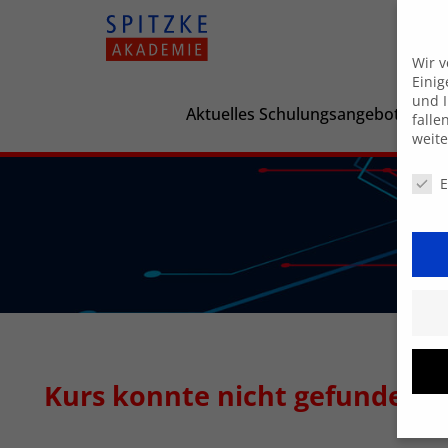
Wir 
Einig
und I
Aktuelles Schulungsangebot
falle
weit
Daten
E
Kurs konnte nicht gefunden 