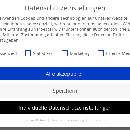
Datenschutzeinstellungen
verwenden Cookies und andere Technologien auf unserer Website.
e von ihnen sind essenziell, während andere uns helfen, diese We
hre Erfahrung zu verbessern. Darunter können auch persönliche 
Unsere AKADEMIE
EXPRESS-Highlights
Beratu
n. Mit Ihrer Zustimmung erlauben Sie uns, diese Daten an Dritte
erzugeben.
schutzeinstellungen
ssenziell
Statistiken
Marketing
Externe Me
Alle akzeptieren
Speichern
Individuelle Datenschutzeinstellungen
werden.
Cookie-Details
Datenschutzerklärung
Impressum
Datenschutzeinstellungen