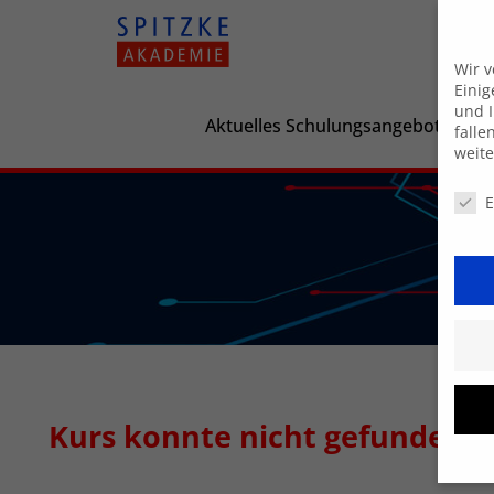
Wir 
Einig
und I
Aktuelles Schulungsangebot
falle
weit
Daten
E
Kurs konnte nicht gefunden 