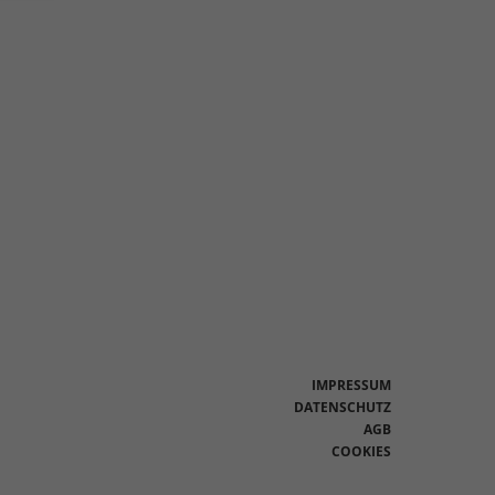
en
n.
Zurück
eie
Statistiken
IMPRESSUM
DATENSCHUTZ
AGB
Marketing
COOKIES