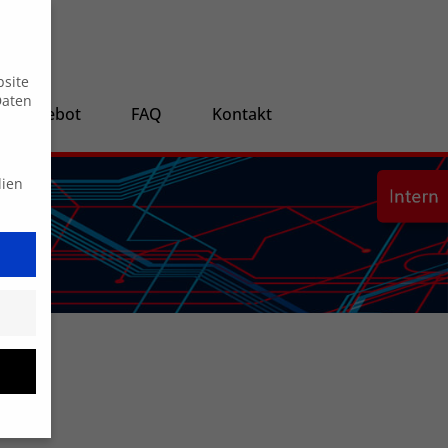
Suche
bsite
Daten
ngsangebot
FAQ
Kontakt
dien