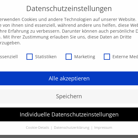
Datenschutzeinstellungen
verwenden Cookies und andere Technologien auf unserer Website.
e von ihnen sind essenziell, während andere uns helfen, diese We
hre Erfahrung zu verbessern. Darunter können auch persönliche 
Unsere AKADEMIE
EXPRESS-Highlights
Beratu
n. Mit Ihrer Zustimmung erlauben Sie uns, diese Daten an Dritte
erzugeben.
schutzeinstellungen
ssenziell
Statistiken
Marketing
Externe Me
Alle akzeptieren
Speichern
Individuelle Datenschutzeinstellungen
werden.
Cookie-Details
Datenschutzerklärung
Impressum
Datenschutzeinstellungen