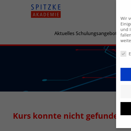
Wir 
Einig
und I
Aktuelles Schulungsangebot
falle
weit
Daten
E
Kurs konnte nicht gefunden 