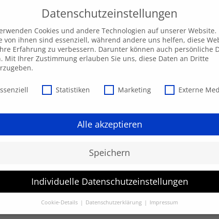
Datenschutzeinstellungen
verwenden Cookies und andere Technologien auf unserer Website.
e von ihnen sind essenziell, während andere uns helfen, diese We
hre Erfahrung zu verbessern. Darunter können auch persönliche 
Unsere AKADEMIE
EXPRESS-Highlights
Beratu
n. Mit Ihrer Zustimmung erlauben Sie uns, diese Daten an Dritte
erzugeben.
schutzeinstellungen
ssenziell
Statistiken
Marketing
Externe Me
Alle akzeptieren
Speichern
Individuelle Datenschutzeinstellungen
werden.
Cookie-Details
Datenschutzerklärung
Impressum
Datenschutzeinstellungen