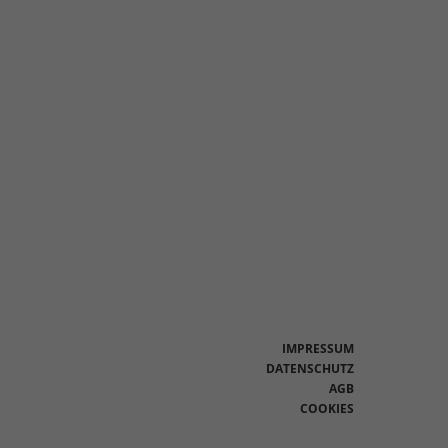
en
n.
Zurück
eie
Statistiken
IMPRESSUM
DATENSCHUTZ
AGB
Marketing
COOKIES