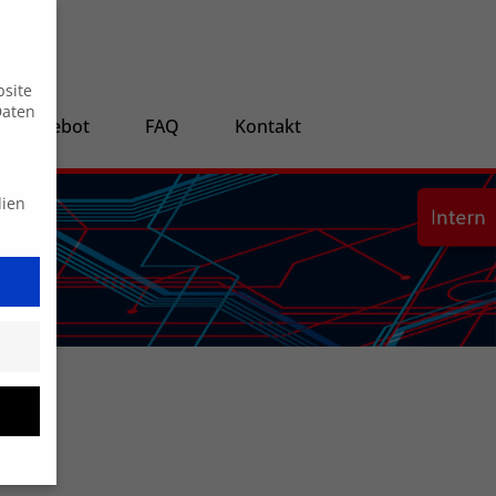
Suche
bsite
Daten
ngsangebot
FAQ
Kontakt
dien