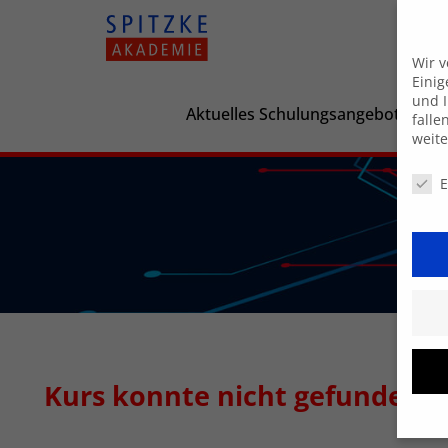
Wir 
Einig
und I
Aktuelles Schulungsangebot
falle
weit
Daten
E
Kurs konnte nicht gefunden 