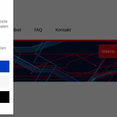
Suche
bsite
Daten
ngsangebot
FAQ
Kontakt
dien