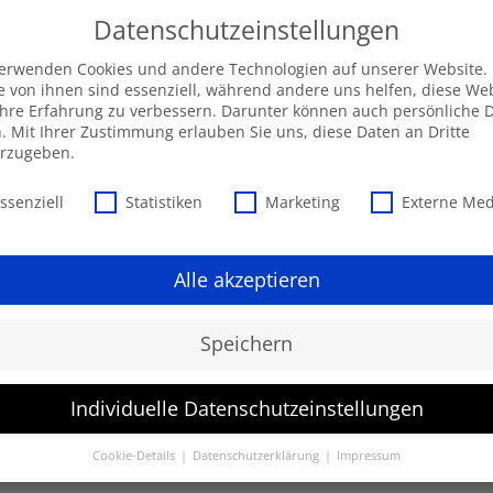
Datenschutzeinstellungen
verwenden Cookies und andere Technologien auf unserer Website.
e von ihnen sind essenziell, während andere uns helfen, diese We
hre Erfahrung zu verbessern. Darunter können auch persönliche 
Unsere AKADEMIE
EXPRESS-Highlights
Beratu
n. Mit Ihrer Zustimmung erlauben Sie uns, diese Daten an Dritte
erzugeben.
schutzeinstellungen
ssenziell
Statistiken
Marketing
Externe Me
Alle akzeptieren
Speichern
Individuelle Datenschutzeinstellungen
werden.
Cookie-Details
Datenschutzerklärung
Impressum
Datenschutzeinstellungen