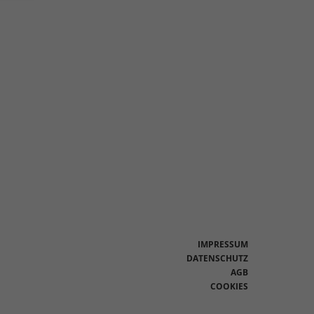
en
n.
Zurück
eie
Statistiken
IMPRESSUM
DATENSCHUTZ
AGB
Marketing
COOKIES