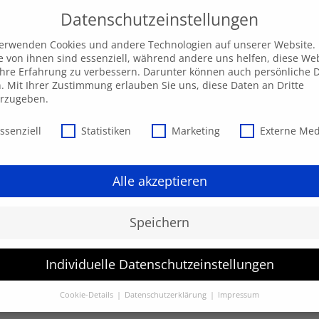
Datenschutzeinstellungen
verwenden Cookies und andere Technologien auf unserer Website.
e von ihnen sind essenziell, während andere uns helfen, diese We
hre Erfahrung zu verbessern. Darunter können auch persönliche 
Unsere AKADEMIE
EXPRESS-Highlights
Beratu
n. Mit Ihrer Zustimmung erlauben Sie uns, diese Daten an Dritte
erzugeben.
schutzeinstellungen
ssenziell
Statistiken
Marketing
Externe Me
Alle akzeptieren
Speichern
Individuelle Datenschutzeinstellungen
werden.
Cookie-Details
Datenschutzerklärung
Impressum
Datenschutzeinstellungen