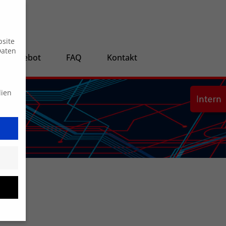
Suche
bsite
Daten
ngsangebot
FAQ
Kontakt
dien