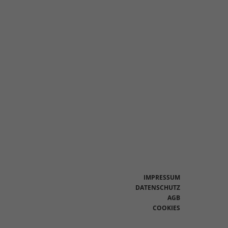
en
n.
Zurück
eie
Statistiken
IMPRESSUM
DATENSCHUTZ
AGB
Marketing
COOKIES