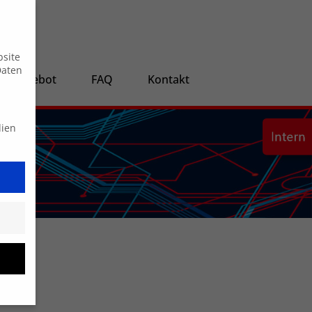
Suche
bsite
Daten
ngsangebot
FAQ
Kontakt
dien