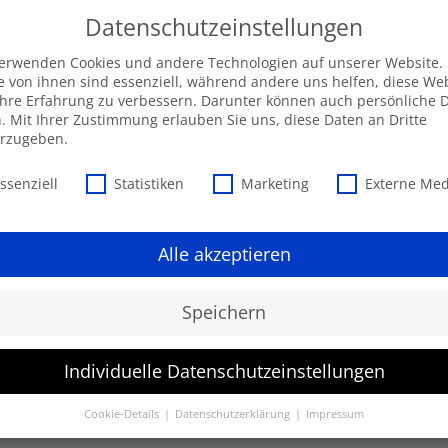
Datenschutzeinstellungen
verwenden Cookies und andere Technologien auf unserer Website.
e von ihnen sind essenziell, während andere uns helfen, diese We
hre Erfahrung zu verbessern. Darunter können auch persönliche 
Unsere AKADEMIE
EXPRESS-Highlights
Beratu
n. Mit Ihrer Zustimmung erlauben Sie uns, diese Daten an Dritte
erzugeben.
schutzeinstellungen
ssenziell
Statistiken
Marketing
Externe Me
Alle akzeptieren
Speichern
Individuelle Datenschutzeinstellungen
werden.
Cookie-Details
Datenschutzerklärung
Impressum
Datenschutzeinstellungen