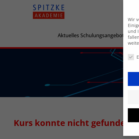
Wir 
Einig
und I
Aktuelles Schulungsangebot
falle
weit
Daten
E
Kurs konnte nicht gefunden 