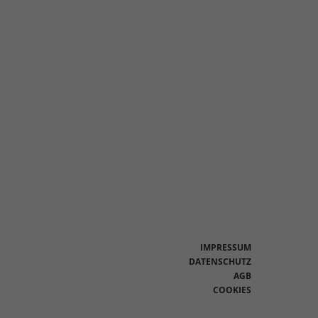
en
n.
Zurück
eie
Statistiken
IMPRESSUM
DATENSCHUTZ
AGB
Marketing
COOKIES