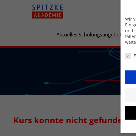
Wir 
Einig
und I
Aktuelles Schulungsangebot
falle
weit
Daten
E
Kurs konnte nicht gefunden 