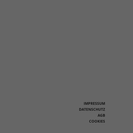
en
n.
Zurück
eie
Statistiken
IMPRESSUM
DATENSCHUTZ
AGB
Marketing
COOKIES