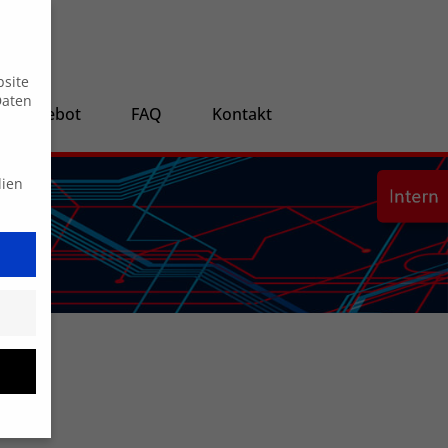
Suche
bsite
Daten
ngsangebot
FAQ
Kontakt
dien