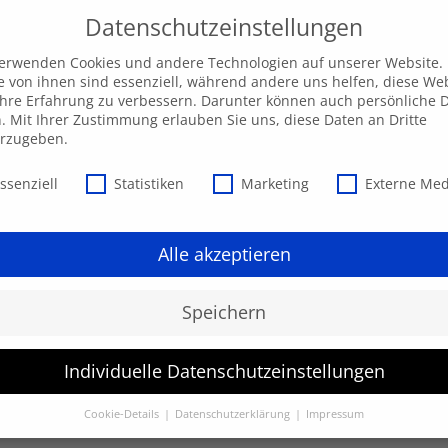
Datenschutzeinstellungen
verwenden Cookies und andere Technologien auf unserer Website.
e von ihnen sind essenziell, während andere uns helfen, diese We
hre Erfahrung zu verbessern. Darunter können auch persönliche 
Unsere AKADEMIE
EXPRESS-Highlights
Beratu
n. Mit Ihrer Zustimmung erlauben Sie uns, diese Daten an Dritte
erzugeben.
schutzeinstellungen
ssenziell
Statistiken
Marketing
Externe Me
Alle akzeptieren
Speichern
Individuelle Datenschutzeinstellungen
werden.
Cookie-Details
Datenschutzerklärung
Impressum
Datenschutzeinstellungen