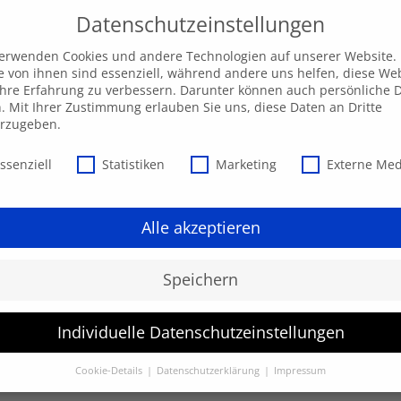
Datenschutzeinstellungen
verwenden Cookies und andere Technologien auf unserer Website.
e von ihnen sind essenziell, während andere uns helfen, diese We
hre Erfahrung zu verbessern. Darunter können auch persönliche 
Unsere AKADEMIE
EXPRESS-Highlights
Beratu
n. Mit Ihrer Zustimmung erlauben Sie uns, diese Daten an Dritte
erzugeben.
schutzeinstellungen
ssenziell
Statistiken
Marketing
Externe Me
Alle akzeptieren
Speichern
Individuelle Datenschutzeinstellungen
werden.
Cookie-Details
Datenschutzerklärung
Impressum
Datenschutzeinstellungen