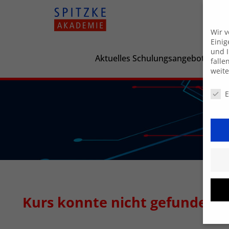
Wir 
Einig
und I
Aktuelles Schulungsangebot
falle
weit
Daten
E
Kurs konnte nicht gefunden 