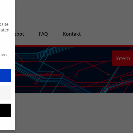
Suche
bsite
Daten
ngsangebot
FAQ
Kontakt
dien