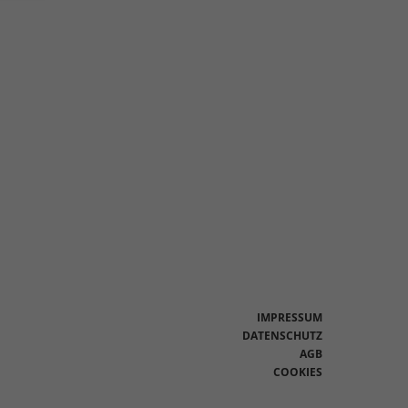
en
n.
Zurück
eie
Statistiken
IMPRESSUM
DATENSCHUTZ
AGB
Marketing
COOKIES