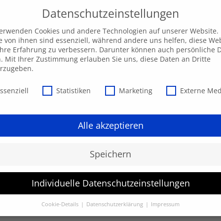
Datenschutzeinstellungen
verwenden Cookies und andere Technologien auf unserer Website.
e von ihnen sind essenziell, während andere uns helfen, diese We
hre Erfahrung zu verbessern. Darunter können auch persönliche 
Unsere AKADEMIE
EXPRESS-Highlights
Beratu
n. Mit Ihrer Zustimmung erlauben Sie uns, diese Daten an Dritte
erzugeben.
schutzeinstellungen
ssenziell
Statistiken
Marketing
Externe Me
Alle akzeptieren
Speichern
Individuelle Datenschutzeinstellungen
werden.
Cookie-Details
Datenschutzerklärung
Impressum
Datenschutzeinstellungen