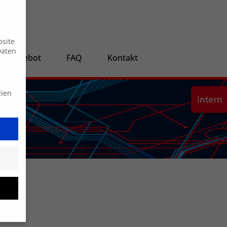
Suche
bsite
Daten
ngsangebot
FAQ
Kontakt
dien