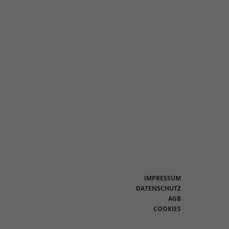
en
n.
Zurück
eie
Statistiken
IMPRESSUM
DATENSCHUTZ
AGB
Marketing
COOKIES