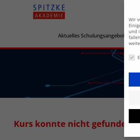
Wir 
Einig
und I
Aktuelles Schulungsangebot
falle
weit
Daten
E
Kurs konnte nicht gefunden 