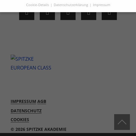
Cookie-Details
Datenschutzerklärung
Impressum
Datenschutzeinstellungen
Hier finden Sie eine Übersicht über alle verwendeten Cookies.
Sie können Ihre Einwilligung zu ganzen Kategorien geben
oder sich weitere Informationen anzeigen lassen und so nur
bestimmte Cookies auswählen.
Alle akzeptieren
Speichern
Zurück
Datenschutzeinstellungen
Essenziell (3)
Essenzielle Cookies ermöglichen grundlegende Funktionen und sind für
die einwandfreie Funktion der Website erforderlich.
IMPRESSUM
AGB
Cookie-Informationen anzeigen
DATENSCHUTZ
Sta
Statistiken (1)
COOKIES
Statistik Cookies erfassen Informationen anonym. Diese Informationen
© 2026 SPITZKE AKADEMIE
helfen uns zu verstehen, wie unsere Besucher unsere Website nutzen.