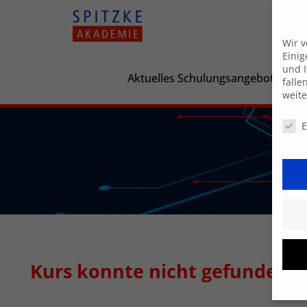
Wir 
Einig
und I
Aktuelles Schulungsangebot
falle
weit
Daten
E
Kurs konnte nicht gefunden 