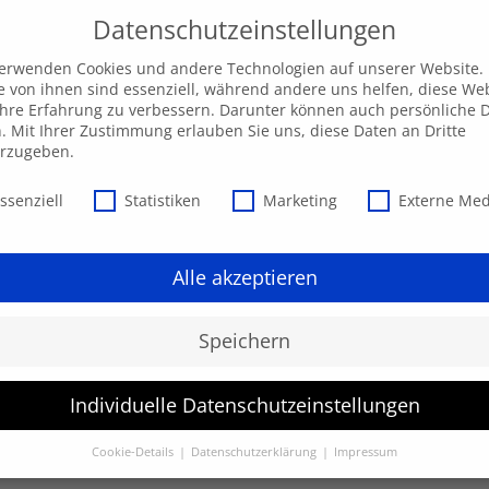
Datenschutzeinstellungen
verwenden Cookies und andere Technologien auf unserer Website.
e von ihnen sind essenziell, während andere uns helfen, diese We
hre Erfahrung zu verbessern. Darunter können auch persönliche 
Unsere AKADEMIE
EXPRESS-Highlights
Beratu
n. Mit Ihrer Zustimmung erlauben Sie uns, diese Daten an Dritte
erzugeben.
schutzeinstellungen
ssenziell
Statistiken
Marketing
Externe Me
Alle akzeptieren
Speichern
Individuelle Datenschutzeinstellungen
werden.
Cookie-Details
Datenschutzerklärung
Impressum
Datenschutzeinstellungen