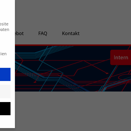
Suche
bsite
Daten
ngsangebot
FAQ
Kontakt
dien