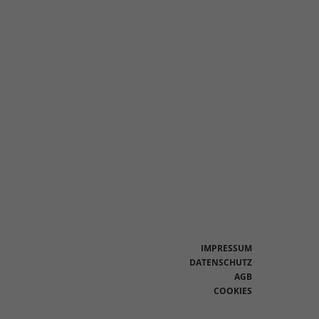
en
n.
Zurück
eie
Statistiken
IMPRESSUM
DATENSCHUTZ
AGB
Marketing
COOKIES