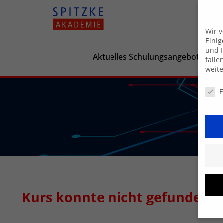
Wir 
Einig
und I
Aktuelles Schulungsangebot
falle
weit
Daten
E
Kurs konnte nicht gefunden 