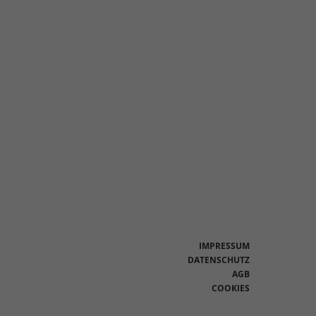
en
n.
Zurück
eie
Statistiken
IMPRESSUM
DATENSCHUTZ
AGB
Marketing
COOKIES