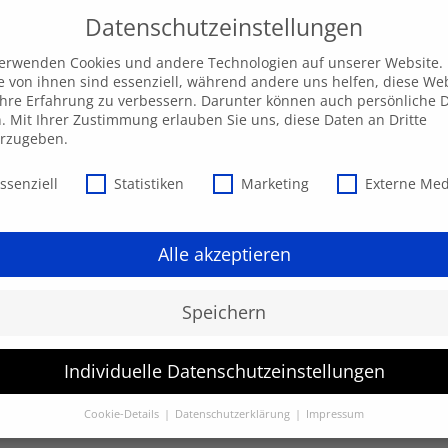
Datenschutzeinstellungen
verwenden Cookies und andere Technologien auf unserer Website.
e von ihnen sind essenziell, während andere uns helfen, diese We
hre Erfahrung zu verbessern. Darunter können auch persönliche 
Unsere AKADEMIE
EXPRESS-Highlights
Beratu
n. Mit Ihrer Zustimmung erlauben Sie uns, diese Daten an Dritte
erzugeben.
schutzeinstellungen
ssenziell
Statistiken
Marketing
Externe Me
Alle akzeptieren
Speichern
Individuelle Datenschutzeinstellungen
werden.
Cookie-Details
Datenschutzerklärung
Impressum
Datenschutzeinstellungen