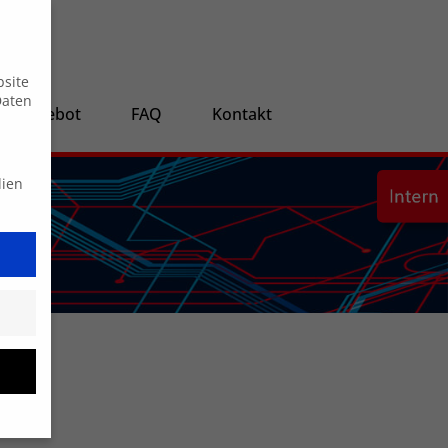
Suche
bsite
Daten
ngsangebot
FAQ
Kontakt
dien