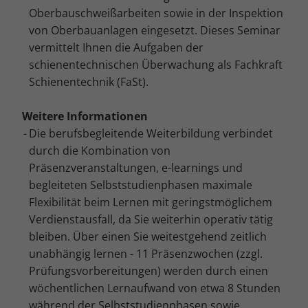
Cookie-Informationen anzeigen
Oberbauschweißarbeiten sowie in der Inspektion
von Oberbauanlagen eingesetzt. Dieses Seminar
Mar
Marketing (4)
vermittelt Ihnen die Aufgaben der
Marketing-Cookies werden von Drittanbietern oder Publishern
schienentechnischen Überwachung als Fachkraft
verwendet, um personalisierte Werbung anzuzeigen. Sie tun dies, indem
sie Besucher über Websites hinweg verfolgen.
Schienentechnik (FaSt).
Cookie-Informationen anzeigen
Weitere Informationen
Ext
Externe Medien (5)
Die berufsbegleitende Weiterbildung verbindet
durch die Kombination von
Inhalte von Videoplattformen und Social-Media-Plattformen werden
standardmäßig blockiert. Wenn Cookies von externen Medien akzeptiert
Präsenzveranstaltungen, e-learnings und
werden, bedarf der Zugriff auf diese Inhalte keiner manuellen
begleiteten Selbststudienphasen maximale
Einwilligung mehr.
Flexibilität beim Lernen mit geringstmöglichem
Cookie-Informationen anzeigen
Verdienstausfall, da Sie weiterhin operativ tätig
Datenschutzerklärung
Impressum
bleiben. Über einen Sie weitestgehend zeitlich
unabhängig lernen - 11 Präsenzwochen (zzgl.
Prüfungsvorbereitungen) werden durch einen
wöchentlichen Lernaufwand von etwa 8 Stunden
während der Selbststudienphasen sowie