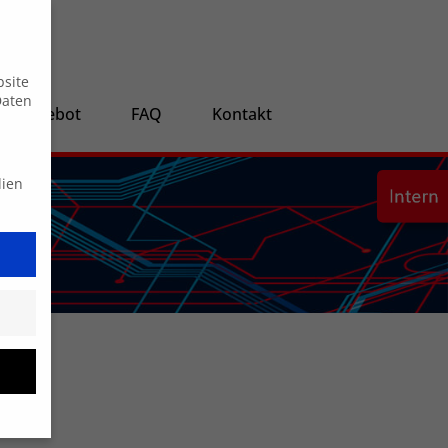
Suche
bsite
Daten
ngsangebot
FAQ
Kontakt
dien