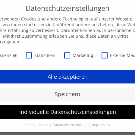
Datenschutzeinstellungen
verwenden Cookies und andere Technologien auf unserer Website.
e von ihnen sind essenziell, während andere uns helfen, diese We
hre Erfahrung zu verbessern. Darunter können auch persönliche 
Unsere AKADEMIE
EXPRESS-Highlights
Beratu
n. Mit Ihrer Zustimmung erlauben Sie uns, diese Daten an Dritte
erzugeben.
schutzeinstellungen
ssenziell
Statistiken
Marketing
Externe Me
Alle akzeptieren
Speichern
Individuelle Datenschutzeinstellungen
werden.
Cookie-Details
Datenschutzerklärung
Impressum
Datenschutzeinstellungen