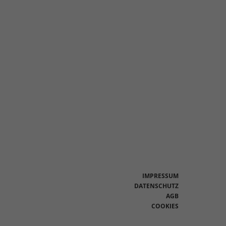
en
n.
Zurück
eie
Statistiken
IMPRESSUM
DATENSCHUTZ
AGB
Marketing
COOKIES