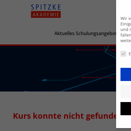
Wir 
Einig
und I
Aktuelles Schulungsangebot
falle
weit
Daten
E
Kurs konnte nicht gefunden 