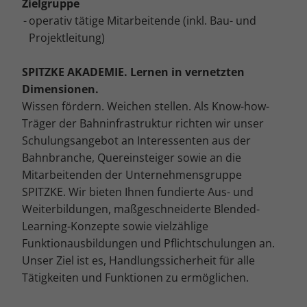
Zielgruppe
Cookie-Informationen anzeigen
operativ tätige Mitarbeitende (inkl. Bau- und
Mar
Marketing (4)
Projektleitung)
Marketing-Cookies werden von Drittanbietern oder Publishern
verwendet, um personalisierte Werbung anzuzeigen. Sie tun dies, indem
SPITZKE AKADEMIE. Lernen in vernetzten
sie Besucher über Websites hinweg verfolgen.
Dimensionen.
Cookie-Informationen anzeigen
Wissen fördern. Weichen stellen. Als Know-how-
Träger der Bahninfrastruktur richten wir unser
Ext
Externe Medien (5)
Schulungsangebot an Interessenten aus der
Inhalte von Videoplattformen und Social-Media-Plattformen werden
Bahnbranche, Quereinsteiger sowie an die
standardmäßig blockiert. Wenn Cookies von externen Medien akzeptiert
Mitarbeitenden der Unternehmensgruppe
werden, bedarf der Zugriff auf diese Inhalte keiner manuellen
Einwilligung mehr.
SPITZKE. Wir bieten Ihnen fundierte Aus- und
Cookie-Informationen anzeigen
Weiterbildungen, maßgeschneiderte Blended-
Learning-Konzepte sowie vielzählige
Datenschutzerklärung
Impressum
Funktionausbildungen und Pflichtschulungen an.
Unser Ziel ist es, Handlungssicherheit für alle
Tätigkeiten und Funktionen zu ermöglichen.