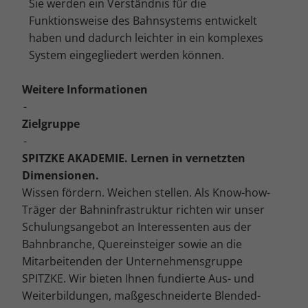
Sie werden ein Verständnis für die
Cookie-Informationen anzeigen
Funktionsweise des Bahnsystems entwickelt
Mar
Marketing (4)
haben und dadurch leichter in ein komplexes
System eingegliedert werden können.
Marketing-Cookies werden von Drittanbietern oder Publishern
verwendet, um personalisierte Werbung anzuzeigen. Sie tun dies, indem
sie Besucher über Websites hinweg verfolgen.
Weitere Informationen
Cookie-Informationen anzeigen
Zielgruppe
Ext
Externe Medien (5)
Inhalte von Videoplattformen und Social-Media-Plattformen werden
SPITZKE AKADEMIE. Lernen in vernetzten
standardmäßig blockiert. Wenn Cookies von externen Medien akzeptiert
Dimensionen.
werden, bedarf der Zugriff auf diese Inhalte keiner manuellen
Einwilligung mehr.
Wissen fördern. Weichen stellen. Als Know-how-
Cookie-Informationen anzeigen
Träger der Bahninfrastruktur richten wir unser
Schulungsangebot an Interessenten aus der
Datenschutzerklärung
Impressum
Bahnbranche, Quereinsteiger sowie an die
Mitarbeitenden der Unternehmensgruppe
SPITZKE. Wir bieten Ihnen fundierte Aus- und
Weiterbildungen, maßgeschneiderte Blended-