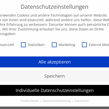
Datenschutzeinstellungen
verwenden Cookies und andere Technologien auf unserer Website.
e von ihnen sind essenziell, während andere uns helfen, diese We
hre Erfahrung zu verbessern. Darunter können auch persönliche 
Unsere AKADEMIE
EXPRESS-Highlights
Beratu
n. Mit Ihrer Zustimmung erlauben Sie uns, diese Daten an Dritte
erzugeben.
schutzeinstellungen
ssenziell
Statistiken
Marketing
Externe Me
Alle akzeptieren
Speichern
Individuelle Datenschutzeinstellungen
werden.
Cookie-Details
Datenschutzerklärung
Impressum
Datenschutzeinstellungen