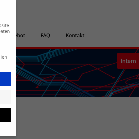
Suche
bsite
Daten
ngsangebot
FAQ
Kontakt
dien