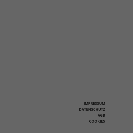
en
n.
Zurück
eie
Statistiken
IMPRESSUM
DATENSCHUTZ
AGB
Marketing
COOKIES