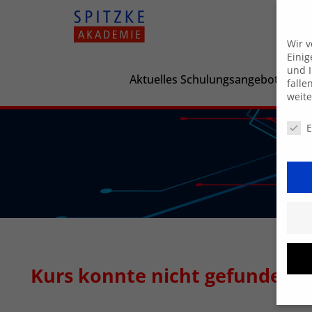
Wir 
Einig
und I
Aktuelles Schulungsangebot
falle
weit
Daten
E
Kurs konnte nicht gefunden 