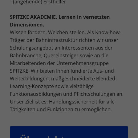
(angehende) Ersthelfer
Cookie-Informationen anzeigen
Mar
Marketing (4)
SPITZKE AKADEMIE. Lernen in vernetzten
Dimensionen.
Marketing-Cookies werden von Drittanbietern oder Publishern
verwendet, um personalisierte Werbung anzuzeigen. Sie tun dies, indem
Wissen fördern. Weichen stellen. Als Know-how-
sie Besucher über Websites hinweg verfolgen.
Träger der Bahninfrastruktur richten wir unser
Cookie-Informationen anzeigen
Schulungsangebot an Interessenten aus der
Bahnbranche, Quereinsteiger sowie an die
Ext
Externe Medien (5)
Mitarbeitenden der Unternehmensgruppe
Inhalte von Videoplattformen und Social-Media-Plattformen werden
SPITZKE. Wir bieten Ihnen fundierte Aus- und
standardmäßig blockiert. Wenn Cookies von externen Medien akzeptiert
Weiterbildungen, maßgeschneiderte Blended-
werden, bedarf der Zugriff auf diese Inhalte keiner manuellen
Einwilligung mehr.
Learning-Konzepte sowie vielzählige
Cookie-Informationen anzeigen
Funktionausbildungen und Pflichtschulungen an.
Unser Ziel ist es, Handlungssicherheit für alle
Datenschutzerklärung
Impressum
Tätigkeiten und Funktionen zu ermöglichen.