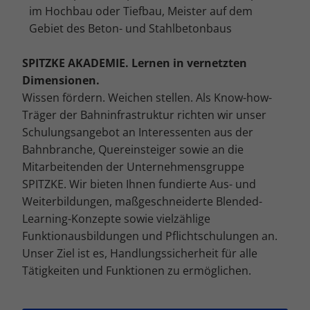
Cookie-Informationen anzeigen
im Hochbau oder Tiefbau, Meister auf dem
Gebiet des Beton- und Stahlbetonbaus
Mar
Marketing (4)
Marketing-Cookies werden von Drittanbietern oder Publishern
SPITZKE AKADEMIE. Lernen in vernetzten
verwendet, um personalisierte Werbung anzuzeigen. Sie tun dies, indem
Dimensionen.
sie Besucher über Websites hinweg verfolgen.
Wissen fördern. Weichen stellen. Als Know-how-
Cookie-Informationen anzeigen
Träger der Bahninfrastruktur richten wir unser
Ext
Externe Medien (5)
Schulungsangebot an Interessenten aus der
Bahnbranche, Quereinsteiger sowie an die
Inhalte von Videoplattformen und Social-Media-Plattformen werden
standardmäßig blockiert. Wenn Cookies von externen Medien akzeptiert
Mitarbeitenden der Unternehmensgruppe
werden, bedarf der Zugriff auf diese Inhalte keiner manuellen
SPITZKE. Wir bieten Ihnen fundierte Aus- und
Einwilligung mehr.
Weiterbildungen, maßgeschneiderte Blended-
Cookie-Informationen anzeigen
Learning-Konzepte sowie vielzählige
Datenschutzerklärung
Impressum
Funktionausbildungen und Pflichtschulungen an.
Unser Ziel ist es, Handlungssicherheit für alle
Tätigkeiten und Funktionen zu ermöglichen.