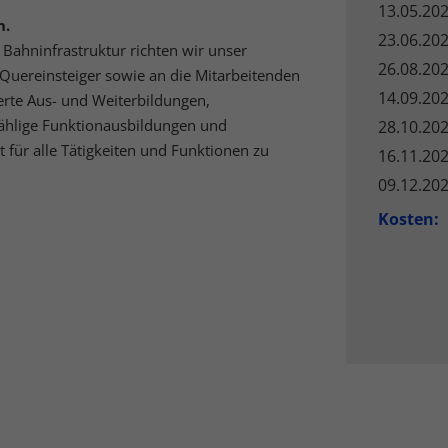
nalisierte Werbung anzuzeigen. Sie tun dies, indem sie Besucher über Websites
13.05.202
eg verfolgen.
n.
23.06.202
Bahninfrastruktur richten wir unser
Cookie-Informationen anzeigen
26.08.202
Quereinsteiger sowie an die Mitarbeitenden
erne Medien (5)
14.09.202
rte Aus- und Weiterbildungen,
ählige Funktionausbildungen und
28.10.202
lte von Videoplattformen und Social-Media-Plattformen werden standardmäßig
iert. Wenn Cookies von externen Medien akzeptiert werden, bedarf der Zugriff a
t für alle Tätigkeiten und Funktionen zu
16.11.202
 Inhalte keiner manuellen Einwilligung mehr.
09.12.202
Cookie-Informationen anzeigen
Kosten:
Datenschutzerklärung
Imp