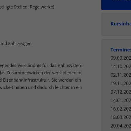
iligte Stellen, Regelwerke)
finden Sie eine Übersicht über alle verwendeten Cookies. Sie könn
Einwilligung zu ganzen Kategorien geben oder sich weitere
rmationen anzeigen lassen und so nur bestimmte Cookies auswähle
Kursinh
le akzeptieren
Speichern
schutzeinstellungen
 und Fahrzeugen
enziell (3)
Termine
zielle Cookies ermöglichen grundlegende Funktionen und sind für die einwandfr
09.09.202
ion der Website erforderlich.
dlegendes Verständnis für das Bahnsystem
14.10.202
Cookie-Informationen anzeigen
 das Zusammenwirken der verschiedenen
02.11.202
Eisenbahninfrastruktur. Sie werden ein
tistiken (1)
19.11.202
ickelt haben und dadurch leichter in ein
07.12.202
stik Cookies erfassen Informationen anonym. Diese Informationen helfen uns zu
tehen, wie unsere Besucher unsere Website nutzen.
14.01.202
Cookie-Informationen anzeigen
16.02.202
18.03.202
keting (4)
20.04.202
eting-Cookies werden von Drittanbietern oder Publishern verwendet, um