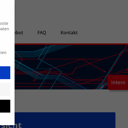
Suche
bsite
Daten
ngsangebot
FAQ
Kontakt
dien
sicht