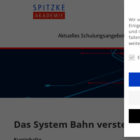
Wir 
Einig
und I
Aktuelles Schulungsangebot
falle
weit
Daten
E
Das System Bahn verstehe
Kursinhalte