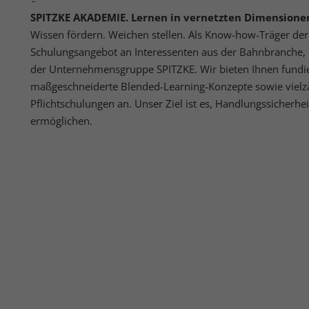
perso
hinw
SPITZKE AKADEMIE. Lernen in vernetzten Dimensione
Wissen fördern. Weichen stellen. Als Know-how-Träger der 
Schulungsangebot an Interessenten aus der Bahnbranche, 
Ext
der Unternehmensgruppe SPITZKE. Wir bieten Ihnen fundie
maßgeschneiderte Blended-Learning-Konzepte sowie vielz
Inha
block
Pflichtschulungen an. Unser Ziel ist es, Handlungssicherhei
diese
ermöglichen.