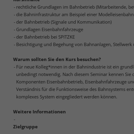
rechtliche Grundlagen im Bahnbetrieb (Mitarbeitende, bete
Hier 
Ihre 
die Bahninfrastruktur am Beispiel einer Modelleisenbahn
Info
der Bahnbetrieb (Signale und Kommunikation)
Grundlagen Eisenbahnfahrzeuge
Al
der Bahnbetrieb bei SPITZKE
Daten
Besichtigung und Begehung von Bahnanlagen, Stellwerk
Ess
Essen
Warum sollten Sie den Kurs besuchen?
Funkt
Für neue Kolleg*innen in der Bahnindustrie ist ein grun
unbedingt notwendig. Nach diesem Seminar kennen Sie
Komponenten Eisenbahnbetrieb, Eisenbahnfahrzeuge und 
Sta
Verständnis für die Funktionsweise des Bahnsystems entw
Stati
komplexes System eingegliedert werden können.
vers
Weitere Informationen
Mar
Zielgruppe
Mark