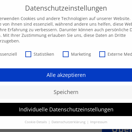
Datenschutzeinstellungen
verwenden Cookies und andere Technologien auf unserer Website.
e von ihnen sind essenziell, während andere uns helfen, diese We
hre Erfahrung zu verbessern. Darunter können auch persönliche 
Unsere AKADEMIE
EXPRESS-Highlights
Beratu
n. Mit Ihrer Zustimmung erlauben Sie uns, diese Daten an Dritte
erzugeben.
schutzeinstellungen
ssenziell
Statistiken
Marketing
Externe Me
Alle akzeptieren
Speichern
Individuelle Datenschutzeinstellungen
n
Cookie-Details
Datenschutzerklärung
Impressum
Über
Datenschutzeinstellungen