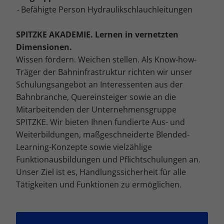
Cookie-Informationen anzeigen
Befähigte Person Hydraulikschlauchleitungen
M
Marketing (4)
SPITZKE AKADEMIE. Lernen in vernetzten
Marketing-Cookies werden von Drittanbietern oder Publishern verwendet,
Dimensionen.
um personalisierte Werbung anzuzeigen. Sie tun dies, indem sie Besucher
über Websites hinweg verfolgen.
Wissen fördern. Weichen stellen. Als Know-how-
Träger der Bahninfrastruktur richten wir unser
Cookie-Informationen anzeigen
Schulungsangebot an Interessenten aus der
E
Externe Medien (5)
Bahnbranche, Quereinsteiger sowie an die
Mitarbeitenden der Unternehmensgruppe
Inhalte von Videoplattformen und Social-Media-Plattformen werden
standardmäßig blockiert. Wenn Cookies von externen Medien akzeptiert
SPITZKE. Wir bieten Ihnen fundierte Aus- und
werden, bedarf der Zugriff auf diese Inhalte keiner manuellen Einwilligung
Weiterbildungen, maßgeschneiderte Blended-
mehr.
Learning-Konzepte sowie vielzählige
Cookie-Informationen anzeigen
Funktionausbildungen und Pflichtschulungen an.
Datenschutzerklärung
Impressum
Unser Ziel ist es, Handlungssicherheit für alle
Tätigkeiten und Funktionen zu ermöglichen.