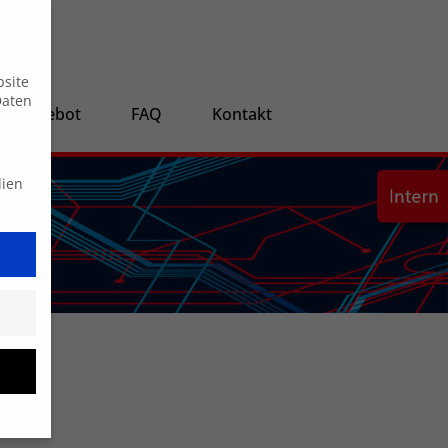
Suche
bsite
Daten
ngsangebot
FAQ
Kontakt
dien