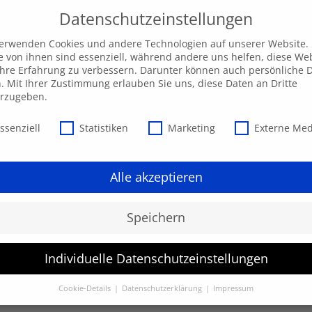
Datenschutzeinstellungen
verwenden Cookies und andere Technologien auf unserer Website.
e von ihnen sind essenziell, während andere uns helfen, diese We
hre Erfahrung zu verbessern. Darunter können auch persönliche 
Unsere AKADEMIE
EXPRESS-Highlights
Beratu
n. Mit Ihrer Zustimmung erlauben Sie uns, diese Daten an Dritte
erzugeben.
schutzeinstellungen
ssenziell
Statistiken
Marketing
Externe Me
Alle akzeptieren
Speichern
Individuelle Datenschutzeinstellungen
werden.
Cookie-Details
Datenschutzerklärung
Impressum
Datenschutzeinstellungen