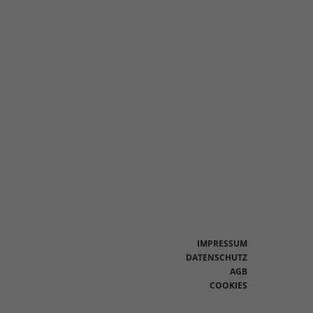
en
n.
Zurück
eie
Statistiken
IMPRESSUM
DATENSCHUTZ
AGB
Marketing
COOKIES