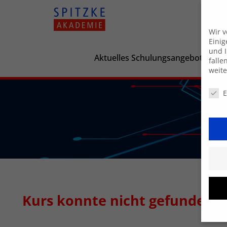
Wir 
Einig
und I
Aktuelles Schulungsangebot
falle
weit
Daten
E
Kurs konnte nicht gefunden 