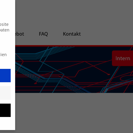
Suche
bsite
Daten
ngsangebot
FAQ
Kontakt
dien