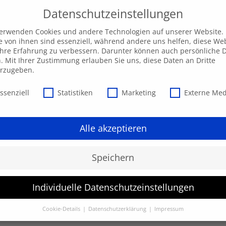
Datenschutzeinstellungen
verwenden Cookies und andere Technologien auf unserer Website.
e von ihnen sind essenziell, während andere uns helfen, diese We
hre Erfahrung zu verbessern. Darunter können auch persönliche 
Unsere AKADEMIE
EXPRESS-Highlights
Beratu
n. Mit Ihrer Zustimmung erlauben Sie uns, diese Daten an Dritte
erzugeben.
schutzeinstellungen
ssenziell
Statistiken
Marketing
Externe Me
Alle akzeptieren
Speichern
Individuelle Datenschutzeinstellungen
werden.
Cookie-Details
Datenschutzerklärung
Impressum
Datenschutzeinstellungen