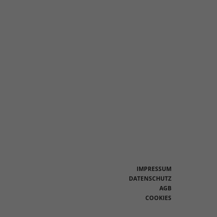
en
n.
Zurück
eie
Statistiken
IMPRESSUM
DATENSCHUTZ
AGB
Marketing
COOKIES