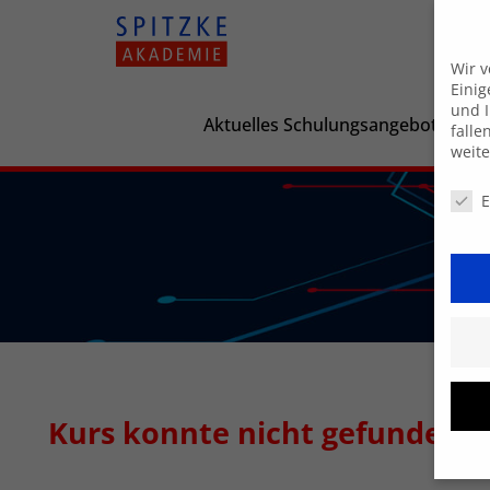
Wir 
Einig
und I
Aktuelles Schulungsangebot
falle
weit
Daten
E
Kurs konnte nicht gefunden 