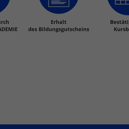
urch
Erhalt
Bestät
KADEMIE
des Bildungsgutscheins
Kursb