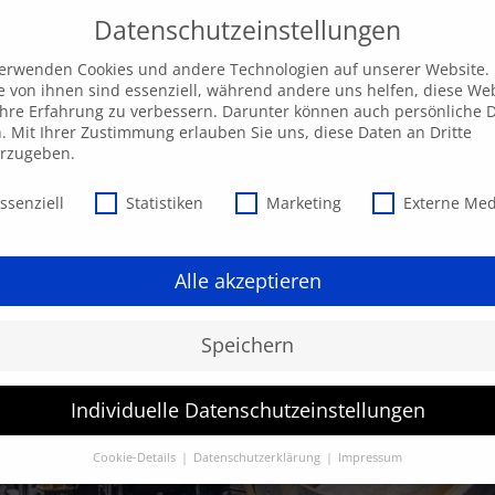
Datenschutzeinstellungen
verwenden Cookies und andere Technologien auf unserer Website.
e von ihnen sind essenziell, während andere uns helfen, diese We
hre Erfahrung zu verbessern. Darunter können auch persönliche 
Unsere AKADEMIE
EXPRESS-Highlights
Beratu
n. Mit Ihrer Zustimmung erlauben Sie uns, diese Daten an Dritte
erzugeben.
schutzeinstellungen
ssenziell
Statistiken
Marketing
Externe Me
Alle akzeptieren
Speichern
Individuelle Datenschutzeinstellungen
Cookie-Details
Datenschutzerklärung
Impressum
Datenschutzeinstellungen