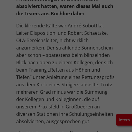
Cookie-Informationen anzeigen
absolviert hatten, waren dieses Mal auch
Mar
die Teams aus Buchloe dabei
Marketing (4)
Marketing-Cookies werden von Drittanbietern oder Publishern
Die klirrende Kälte war André Sobottka,
verwendet, um personalisierte Werbung anzuzeigen. Sie tun dies, indem
Leiter Disposition, und Robert Schaetzke,
sie Besucher über Websites hinweg verfolgen.
OLA-Bereichsleiter, nicht wirklich
Cookie-Informationen anzeigen
anzumerken. Der strahlende Sonnenschein
Ext
Externe Medien (5)
aber schon – spätestens beim blinzelnden
Blick nach oben zu einem Kollegen, der sich
Inhalte von Videoplattformen und Social-Media-Plattformen werden
beim Training „Retten aus Höhen und
standardmäßig blockiert. Wenn Cookies von externen Medien akzeptiert
werden, bedarf der Zugriff auf diese Inhalte keiner manuellen
Tiefen“ unter Anleitung eines Rettungsprofis
Einwilligung mehr.
aus dem Korb eines Steigers abseilte. Trotz
Cookie-Informationen anzeigen
mehreren Grad minus war die Stimmung
Datenschutzerklärung
Impressum
der Kollegen und Kolleginnen, die auf
unserem Praxisfeld in Großbeeren an
diversen Stationen ihre Schulungseinheiten
absolvierten, ausgesprochen gut.