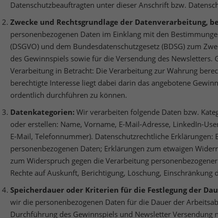
nalisierte Werbung anzuzeigen. Sie tun dies, indem sie Besucher über Websites
Datenschutzbeauftragten unter dieser Anschrift bzw. Datens
eg verfolgen.
Zwecke und Rechtsgrundlage der Datenverarbeitung, be
Cookie-Informationen anzeigen
personenbezogenen Daten im Einklang mit den Bestimmunge
erne Medien (5)
(DSGVO) und dem Bundesdatenschutzgesetz (BDSG) zum Zwec
des Gewinnspiels sowie für die Versendung des Newsletters.
lte von Videoplattformen und Social-Media-Plattformen werden standardmäßig
iert. Wenn Cookies von externen Medien akzeptiert werden, bedarf der Zugriff a
Verarbeitung in Betracht: Die Verarbeitung zur Wahrung berecht
 Inhalte keiner manuellen Einwilligung mehr.
berechtigte Interesse liegt dabei darin das angebotene Gewin
Cookie-Informationen anzeigen
ordentlich durchführen zu können.
Datenschutzerklärung
Imp
Datenkategorien:
Wir verarbeiten folgende Daten bzw. Kateg
oder erstellen: Name, Vorname, E-Mail-Adresse, LinkedIn-Use
E-Mail, Telefonnummer). Datenschutzrechtliche Erklärungen: 
personenbezogenen Daten; Erklärungen zum etwaigen Widerruf
zum Widerspruch gegen die Verarbeitung personenbezogener 
Rechte auf Auskunft, Berichtigung, Löschung, Einschränkung d
Speicherdauer oder Kriterien für die Festlegung der Da
wir die personenbezogenen Daten für die Dauer der Arbeitsa
Durchführung des Gewinnspiels und Newsletter Versendung n