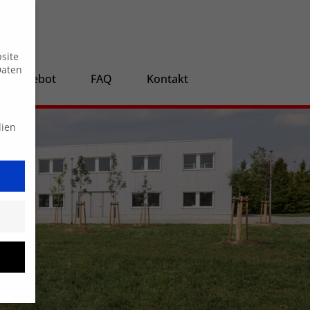
Suche
site
Daten
ngsangebot
FAQ
Kontakt
dien