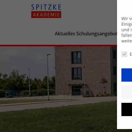
Wir 
Einig
und I
Aktuelles Schulungsangebot
falle
weit
Daten
E