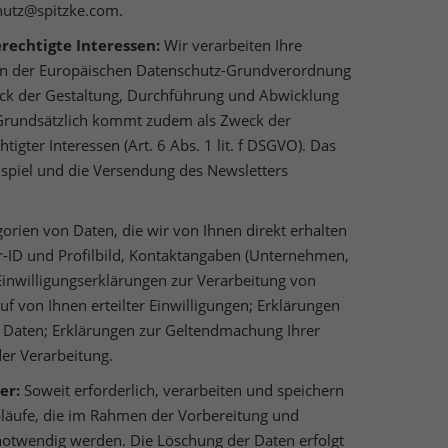
chutz@spitzke.com.
rechtigte Interessen:
Wir verarbeiten Ihre
n der Europäischen Datenschutz-Grundverordnung
Externe Medien
k der Gestaltung, Durchführung und Abwicklung
 Grundsätzlich kommt zudem als Zweck der
uf
igter Interessen (Art. 6 Abs. 1 lit. f DSGVO). Das
nspiel und die Versendung des Newsletters
ressum
orien von Daten, die wir von Ihnen direkt erhalten
r-ID und Profilbild, Kontaktangaben (Unternehmen,
Einwilligungserklärungen zur Verarbeitung von
 von Ihnen erteilter Einwilligungen; Erklärungen
Daten; Erklärungen zur Geltendmachung Ihrer
er Verarbeitung.
uer:
Soweit erforderlich, verarbeiten und speichern
bläufe, die im Rahmen der Vorbereitung und
otwendig werden. Die Löschung der Daten erfolgt