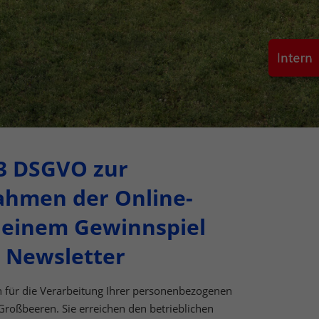
en
n.
Zurück
eie
13 DSGVO zur
ahmen der Online-
Statistiken
 einem Gewinnspiel
 Newsletter
Marketing
 für die Verarbeitung Ihrer personenbezogenen
roßbeeren. Sie erreichen den betrieblichen