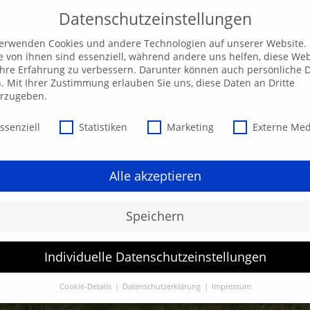
Datenschutzeinstellungen
verwenden Cookies und andere Technologien auf unserer Website.
e von ihnen sind essenziell, während andere uns helfen, diese Web
hre Erfahrung zu verbessern. Darunter können auch persönliche 
Unsere AKADEMIE
EXPRESS-Highlights
Beratu
n. Mit Ihrer Zustimmung erlauben Sie uns, diese Daten an Dritte
erzugeben.
schutzeinstellungen
ssenziell
Statistiken
Marketing
Externe Me
Alle akzeptieren
Speichern
Individuelle Datenschutzeinstellungen
Cookie-Details
Datenschutzerklärung
Impressum
Datenschutzeinstellungen