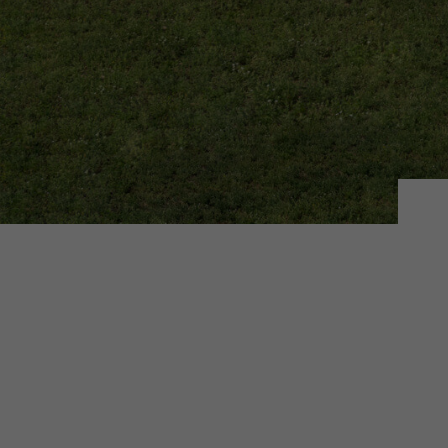
Hier 
Ihre 
Info
Al
Daten
Ess
Essen
Funkt
Sta
Stati
vers
Mar
Mark